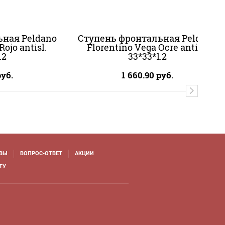
ная Peldano
Ступень фронтальная Peldano
ojo antisl.
Florentino Vega Ocre antisl.
.2
33*33*1.2
уб.
1 660.90
руб.
ВЫ
ВОПРОС-ОТВЕТ
АКЦИИ
ТУ